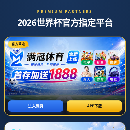
马龙：12年一路走来感觉非常幸运.
**马龙：12年一路走来感觉非常幸运**
在竞技体育的璀璨星空中，马龙无疑是一颗耀眼的明星。从小小年纪初露锋
芒，到如今成为世界乒坛的传奇人物，马龙的12年奋斗历程不仅是个人成就
的象征，更是无数乒乓球爱好者心中的励志榜样。**他一路走来，凭借他的
坚韧和努力，如今他感慨道：非常幸运。**