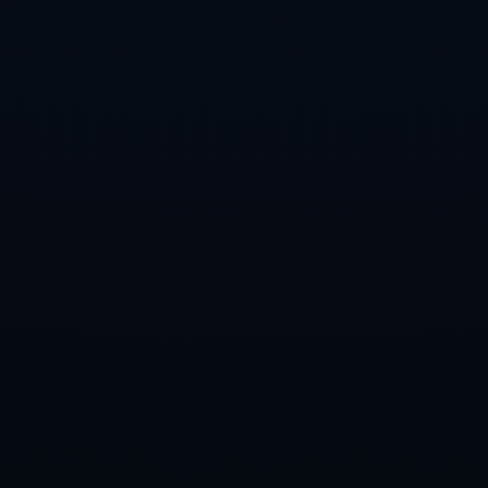
梦想的人们心中久久回响。
返回目录
上一篇：CBA常规赛：北京北汽对阵南京头排苏酒.
下一篇： FIBA更新男篮亚预赛实力榜：中国男篮仅列第8.
您的项目需求