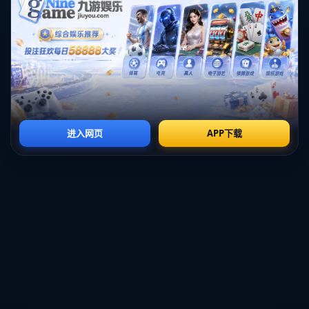
作为乒坛的前辈和领军人物，马龙一直关注着乒乓球运动的未来发展。他坚
信，**新生代选手只要具备坚忍不拔的精神和善于学习的态度，就一定能在