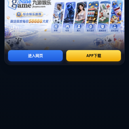
能被对手超越，从而错失晋级的机会。
此外，裁判判罚也是比赛中不可忽视的一环。在高速竞逐的500米赛程中，
因压线、碰撞等问题而导致的判罚时有发生。这就要求选手在追求速度的同
时，必须保证动作的规范性，以避免非必要的失误。
综上所述，**短道速滑女子500米半决赛是速度与智慧的较量场**。选手们
必须在高强度的竞争中展现出自己最佳的竞技状态，运用技术与策略的完美
结合，才能最终在众多强者中脱颖而出。这场比赛不仅是对运动员个人能力
的考验，更是对团队合作与国家荣耀的追求。在这样一个充满胆识与挑战的
舞台上，谁将脱颖而出，让我们拭目以待。
返回目录
上一篇：拜仁官宣盧卡斯半月板撕裂 已接受左膝手術.
下一篇： 关键输出！A-西蒙斯16投7中拿下18分2板5助.
您的项目需求