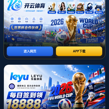
女子短道速滑作为亚冬会的核心项目，吸引了来自中国、日本、韩国等国的
顶尖选手们的参与。**在过去的几届赛事中，中国和韩国的选手总是能在该
项目上取得优异成绩**，这主要归功于她们雄厚的实力和高超的竞技水平。
**选手分析：精英之争**