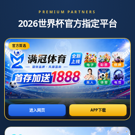
回家之旅，属于佩德里最特别的时刻.
**回家之旅，属于佩德里最特别的时刻**
在足球的世界里，回家的意义常常超越了比赛本身。每一位球员的心中，家
不仅仅是一个地理位置，更是一种归属感和情感寄托。对于年轻的西班牙天
才球员佩德里来说，"回家之旅"不只是一个短暂的停留，而是一段充满感情
的旅程，使他在足球场上更加坚定和成熟。