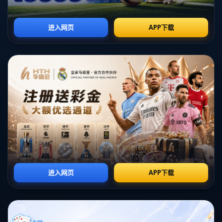
支持他。”
**个人成长与心理发展**
每一次回家，佩德里也在进行自我的反思与成长。在熟悉的环境中，他更容
易放松心情，思考未来的方向。在邻居、朋友的茶余饭后，他也会重新审视
自己的目标和理想。这种心理上的成长，帮助佩德里在赛场上保持冷静，面
对挑战时勇敢无畏。
**巴塞罗那与特内里费的平衡**
对于佩德里来说，如何在巴塞罗那的职业要求和特内里费的情感纽带之间找