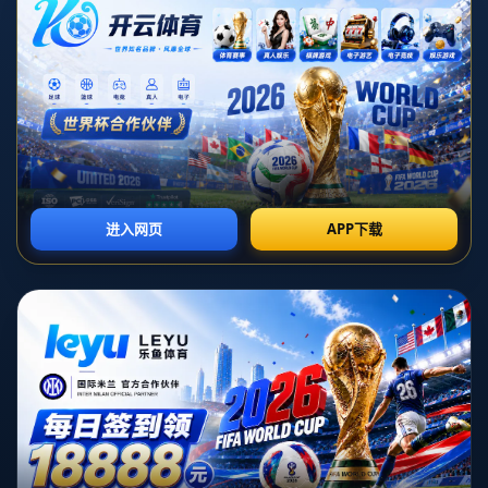
**佩德里的故乡——家的力量**
佩德里出生于西班牙加纳利群岛的特内里费，这里是他的梦想开始的地方。
对佩德里而言，特内里费不仅仅是故乡，更是一种精神支柱。每次回到这
里，他仿佛能感受到家人和朋友的支持，这种无形的力量，让他在场上更加
勇往直前。特内里费的阳光、沙滩，以及这里浓厚的足球氛围，塑造了佩德
里独特的足球风格。
**佩德里的职业发展与家的连接**
作为巴塞罗那最具潜力的新星之一，佩德里在职业生涯的早期就展现了卓越
的天赋。2020年随着他加入巴塞罗那，佩德里的足球之路似乎更加顺畅。
然而，无论事业如何繁忙，他总会抽时间返回特内里费，这种对家的眷恋，
是他职业生涯中的重要调剂。回到家中，他能短暂远离媒体的关注和比赛的
压力，重新找回平静与初心。
**家乡的支持：从球迷到父母**
佩德里的成长离不开家乡人民的支持。从年少时在特内里费的草根球队开
始，直到如今在诺坎普球场上进球，他的每一个成就都离不开来自家乡的鼓
励和支持。尤其是他的父母，他们永远是他最坚定的后盾。佩德里的母亲曾
在采访中提到：“无论佩德里走多远，特内里费永远是他的家，我们会一直