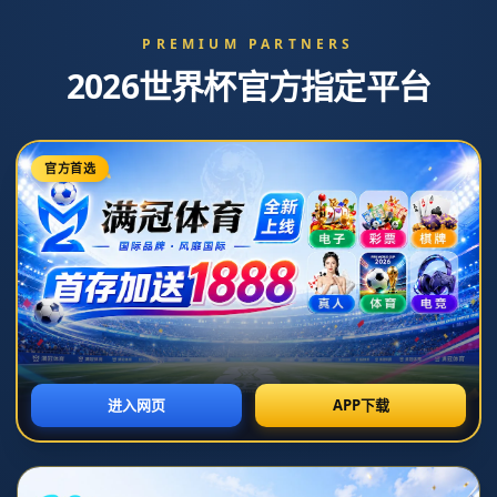
继续康复治疗 李盈莹短期内难以回归赛场.
**继续康复治疗，李盈莹短期内难以回归赛场——中国女排的未来如何规
划？**
中国女排一直以来是无数体育迷心中的骄傲，而作为队中主力球员的**李盈
莹**，她近年来的崛起更是让人期待。然而，近期关于她伤后“继续康复治
疗”的消息引发了普遍关注，甚至有消息称她**短期内难以回归赛场**。这
一状况不仅是球迷的揪心话题，也对中国女排的整体布局提出了新的挑战。
### **李盈莹的伤病困扰：主力缺席的连锁效应**
**李盈莹的伤病问题**由来已久。早在去年比赛期间，她就曾因膝盖和肩
膀的不适被迫减少比赛强度，而如今更是因为伤势复发不得不投入到长周期
的康复治疗中。作为球队的重要进攻核心，她的缺席无疑让中国女排的整体
实力受到了影响。尤其是在备战关键大赛的时期，主力阵容的配置变得更加
棘手。