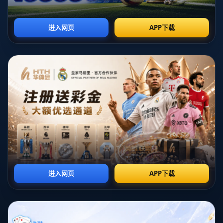
础。
事实上，国际体坛中有许多类似案例。例如，NBA中某些明星球员曾因伤病
提前复出，最终导致伤病反复甚至直接退役的情况屡见不鲜。相反，采取稳
妥康复策略的运动员则通常能够延长运动寿命，并在回归后展现更强的竞技
状态。这也正是李盈莹康复治疗的参考方向。
### **新人涌现：队伍磨合将成关键**
李盈莹短期内难以回归，给了中国女排培养新人、调整阵容的机会。近年
来，**中国女排新人层出不穷**，例如王艺竹等年轻选手已经逐渐展露头
角。她们将有望在比赛中扛起部分得分责任。不过，年轻球员的经验不足仍