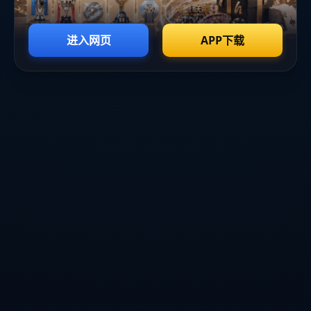
前了解相关的报名细则和日程安排。通常来说，这些营地在假期临
个提升自我、享受快乐的机会。
乐趣，**羽毛球夏令营**是一个绝佳的选择。不妨趁着假期来临，