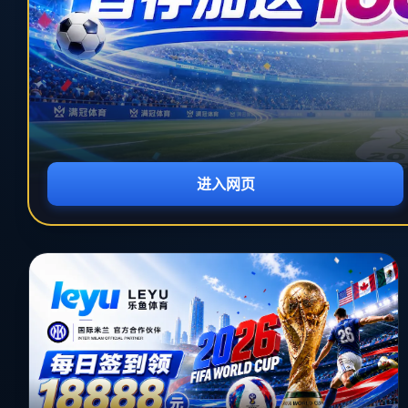
己的训练计划。这种“羽”你共度欢乐假期的安排，将让
**精选课程：从基础到进阶的全面提升**
为什么选择羽毛球夏令营作为假期活动？关键在于其**
望突破瓶颈的业余选手，夏令营都会根据不同水平的学员
逐步过渡到高阶战术的实战演练。
**全方位设施：在舒适中追求卓越**
***顶尖的场地***和设备是夏令营成功的有力保障。
同时，不受天气变化的影响。此外，专业的运动防护设备
**案例分析：真实体验的反馈**
通过参与往期羽毛球夏令营，小李——一位羽毛球爱好者
误的打球姿势，还在教练的指导下，提高了球场上的反应
提高的信心。
**社交机会：在运动中建立友谊**
羽毛球夏令营不仅是运动的乐园，更是交流与学习的平台
多营员在这里认识了志同道合的朋友，共同分享成长的点
**报名须知：加入这个充满活力的集体**