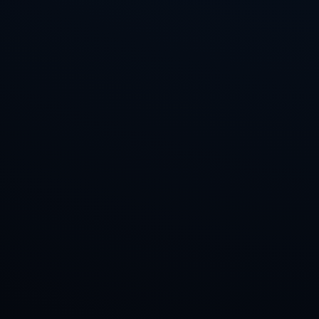
返回目
上一篇：西甲第22輪馬德裏競技3-2瓦倫西亞 埃爾莫索補時階段連
下一篇： 佩萊格裏尼：這是兩場頂尖熱身賽！歐洲杯看我們！.
Copyright 2024
betway必威下载官网 APP-必威官网
All R
联系电话：021-6659730 E-mail：admin@page-betwayspo