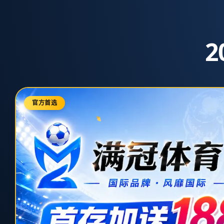
全网
整
电脑端+手机端+
首页
公司简介
产品中心
“羽”你共度欢乐假期
**以"羽"你共度欢乐假期，这些羽毛球夏令营等你来报名!
假期即将来临，你是否想要一个既能健身又充满乐趣的活
的机会，还能帮助你在挑战中提升技术。让我们一同探索
**主题概述：发现羽毛球的无限魅力**
羽毛球夏令营早已不再是运动员的专属项目，而是大众参