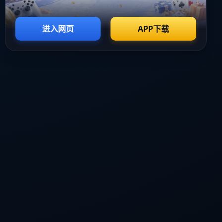
近时会非
亲身体