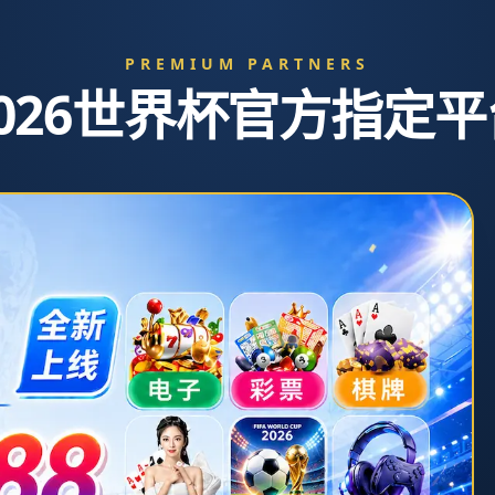
合营销
服务商
微信端=数据同步管理
新闻中心
联系我们
,这些羽毛球夏令营等你来报名!.
**
动来充实你的假期生活？**羽毛球夏令营**不仅为爱好者提供了一
这个充满活力的夏令营，让这个假期不虚此行!
与的热潮。在多样的课程中，不论是新手还是资深球友，都可以找