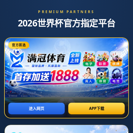
免谈🤐世体：皇马询问亚马尔情况，经纪人门德
斯回复＂别惦记了＂.
**皇马与亚马尔：切莫惦记的天才之星**
在现代足球界，各大豪门对于新晋才俊的追逐从未停止。正因如此，每当有
年轻球员崭露头角，总会引来越来越多的球队关注和争抢。这一次，聚光灯
下的主角是亚马尔——一位备受瞩目的新星。然而，就在**皇马打算向他的
经纪人门德斯探询其情况**时，他们收到的答复却是干脆的“免谈🤐”。
**年轻才俊的崛起**