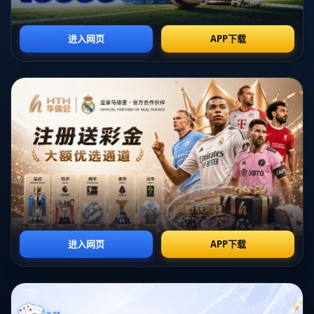
作为世界最具影响力的足球俱乐部之一，皇马始终致力于汇集全球最优秀的
球员，以保持其在竞技届的统治地位。然而，面对亚马尔这种冉冉升起的新
星，他们的策略似乎并不奏效。在向亚马尔的经纪人门德斯询问其情况时，
门德斯以一个极具分量的“**别惦记了**”统一回复，显然传达了一个明确的
信息：亚马尔暂时对转会持封闭态度。
**案例分析：年轻球员与球队的选择**
不少类似案例已证实，对于年轻球员而言，选择合适的球队、规划合理的职
业生涯至关重要。例如，曾经的年轻天才内马尔在选择加入巴塞罗那而非其
他球队时，也曾面临过多方抉择。最终，他的选择让他在职业生涯的初期就
受到了充分的锻炼并获得了成功。而门德斯显然也深谙此道，**力求为亚马
尔找到最合适的发展路径**。
**关键词：足球、皇马、亚马尔、转会**
近年来，**足球转会市场**注入了大量资本，市场的竞争愈发激烈。对于
像亚马尔这样有潜力的年轻球员，各大俱乐部的竞逐自然是愈演愈烈。在这
样的大环境下，选择一家适合自己成长的俱乐部，远比迅速成名或高额合同
更为重要。这也是为什么亚马尔和他的经纪人为转会给予了谨慎态度。
综合以上分析，亚马尔作为一颗升起的新星，其职业生涯的规划无疑是所有
关注他的俱乐部所慎重考虑的。对于皇马来说，他们可能需要在谋求新人才
方面制定更完善的策略。而对于亚马尔，面对门德斯的建议与行业现状，他