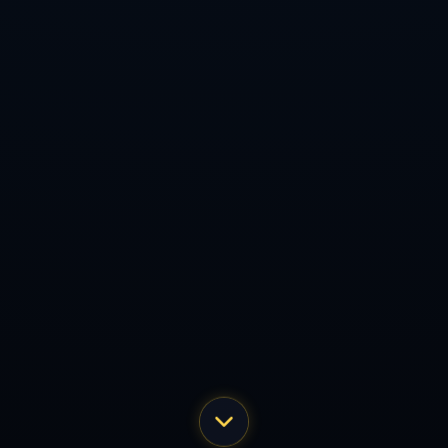
*请认真填写需求信息，我们会在24小时内与您取得联系。
Copyright 2024
betway必威下载官网 APP-必威官网
All Rights by
必威体育
联系电话：021-6659730 E-mail：admin@page-betwaysports.com
公司地址：天津市市辖区东丽区航空新城
网站QQ：650658834