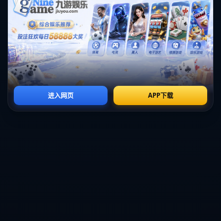
懈的努力，任何人都能在足球世界中找到属于自己的位置**。
最终，孙继海向世人证明，成功的职业生涯不仅仅是天赋的体现，**更是努
力、环境和社会支持相结合的结果**。年轻的足球爱好者只需坚定信念，沿
着前辈开创的道路前行，终会迎来自己的辉煌时刻。通过这一篇文章，希望
所有爱好足球的青少年都能得到启发：只要有坚持的梦想，成功之路并不遥
远。
返回目录
上一篇：佩德裏巴薩2-0加的斯精彩表現：攻入1球，送4次關鍵傳球，6次長
傳，7次對抗取勝，獲8.4評價！.
下一篇： 范戴克：希望安菲尔德能让对手畏惧，现在我们要专注于备战.
您的项目需求