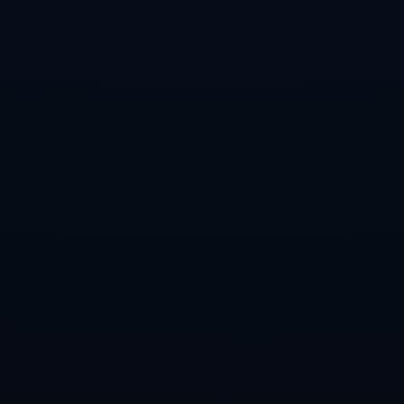
返回目录
上一篇：英格兰球票配额不及库拉索，FIFA决定引争议
下一篇： 曼联4比4战平伯恩茅斯，积分榜升至第六！