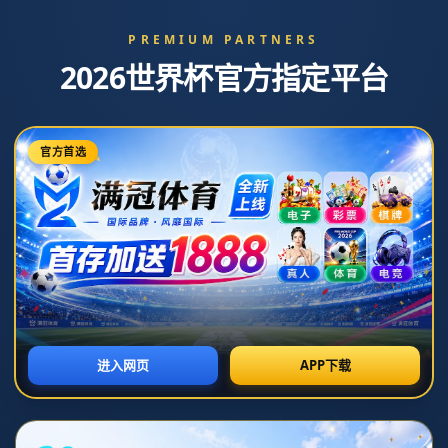
世界冠军再遭败绩，这次问题出在哪？
世界冠军又输了。昨晚结束的这场焦点对决，更多像是一场关于“权威动摇”
的现场公示——这支曾经让对手闻风丧胆的王者之师，再次在所有人注视
下，输得没有太多借口。比分本身并不算惨烈，但过程却足够刺眼：技战术
混乱、临场应对迟缓、关键球处理犹豫不决。从夺冠到失势，时间并没有过
去多久，却仿佛隔了一个时代，这一次，人们不得不认真去问：问题究竟出
在哪？
从技术层面看，这支世界冠军的短板正被不断放大。过去他们以高强度冲击
和极具侵略性的前场逼抢著称，但在这场比赛中，逼抢体系几乎名存实亡，
前场压迫经常出现半途而废的情况：不是整体阵线跟不上，就是单点冒然上
抢被对手轻松一拨而过。一旦第一道防线被穿透，中后场立即暴露在对手的
快速推进之下，回追速度、保护意识和协防站位都显得滞后半拍。更致命的
是，这样的场面并非首次出现，而是最近一段时间屡屡重演，说明问题已经
从偶发现象变成体系性漏洞。