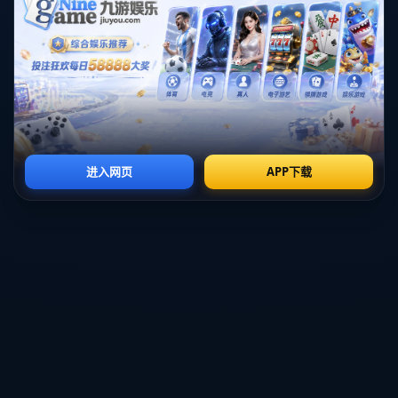
心理层面的变化也不容低估。卫冕冠军的身份一方面赋予球队极大的自信，
另一方面也在无形之中叠加了巨大的压力。夺冠之后，球员在面对挑战者时
往往不自觉陷入“不能输”的紧张情绪，而不是“要赢”的主动姿态。本场比赛
中，当对手在上半场率先取得进球后，队员的心态明显出现动摇：传球变得
保守，出脚犹豫，简单球处理反而连续失误。曾经那种落后仍镇定、逆风也
敢压上抢攻的气质不见了，取而代之的是一种显而易见的焦躁与不安。世界
冠军的光环本应带来的是威慑力，但现在，似乎已经悄悄变成了心理枷锁。
对手的成长也在迅速压缩这支冠军队伍的“舒适区”。如今的国际赛场上，分
析技术、数据支持和战术储备都在飞速发展，研究世界冠军打法几乎成为每
一个竞争者的“必修课”。从本场比赛可以看出，对手在针对性部署方面做得
极为充分：中路通过紧逼限制组织核心的拿球空间，边路则利用速度和体能
优势连续冲击老化的防线。在定位球战术上，对手显然做了大量预案演练，
多次通过精心设计的跑位和掩护制造威胁。相比之下，这支世界冠军的准备
更像是重复既有经验——在别人不断向前时，原地踏步看上去就像退步。
不可忽视的一点是，球队内部对“自我更新”的态度似乎不够坚决。夺冠往往
意味着一种话语权的巅峰，很多既有决策和路径在短期内会被视为“成功模
板”，不轻易被质疑和推翻。这种惯性思维反映在训练、选人和战术上，就
是过度相信过去的经验和配方。训练方式更新不及时，新科技和新理念的引