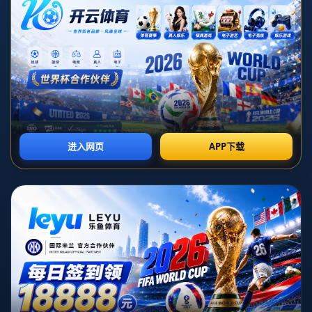
相比之下，**努內斯作為一名全面的中場球員**，他的身體素質和防守意
識非常適合英超的激烈對抗。在狼隊效力期間，努內斯展示了他在場上的球
技以及對比賽的敏銳嗅覺，他能夠兼顧攻防兩端，是曼城中場深度的一個理
想補充。在強調控球和傳控的曼城戰術體系下，努內斯的多功能性和適應能
力無疑會成為瓜迪奧拉手中的一大法寶。