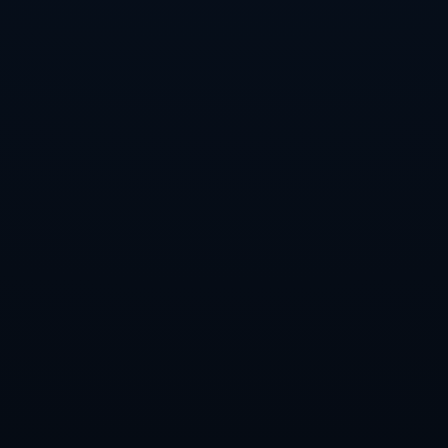
返回目录
上一篇：字母談大帽卡佩拉的表現對球隊獲勝的重要性和自我犧牲精神.
下一篇： XBEI去试训不行，到底是Xbei不行，还是队伍不行6亮6回复.