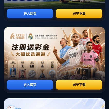
案例分析：回顧過去，曼城在轉會市場上總是抱著精挑細選的態度。正如當
初引進魯本·迪亞斯一樣，他用自己的表現迅速融入球隊並鞏固了防線，使
曼城在接下來的賽季奪冠之路上立下汗馬功勞。而引進凱文·德布勞內的成
功案例更是不勝枚舉，他從沃爾夫斯堡轉會到曼城，憑借著卓越的傳球與創
造力成為球隊的中場核心。
**曼城此次關注的艾澤和努內斯，均有潛力**成為下一个改变球队化学反