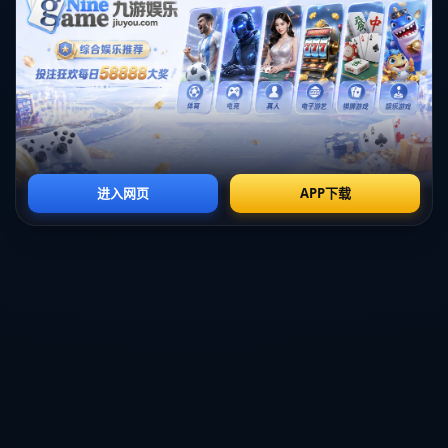
应的关键人物。如果交易得以實現，他們的加入有望進一步提升曼城的陣容
深度，為新賽季的各項賽事增添更多變數。
此外，考慮到英超賽場的競爭如此激烈，任何一筆關鍵引援都有可能在賽季
中期起到至關重要的作用。因此，在**夏窗關閉前進行最後補強**，不僅
是曼城對即時戰力的追求，也是對未來可持續發展戰略的一部分。這種對未
來的未雨綢繆，將使曼城在長期的俱樂部競爭中保有優勢地位。
總之，這一對潛在的新援將使曼城的中場實力更上層樓，在聯賽的激烈競爭
中保持競爭力。隨著夏季轉會窗的逐漸關閉，球迷們必將拭目以待這些引援
能否為球隊帶來即時的回報。