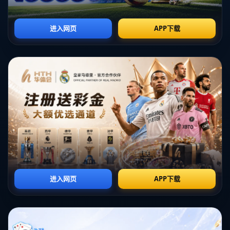
**案例分析：成功的高校足球育人模式**
在众多开设足球专业的高校中，有一些已经取得了显著的成效。例如，北京
体育大学是国内最早开设足球运动专业的院校之一。通过与多家职业俱乐部
合作，北京体育大学不仅为学生提供了丰富的实战机会，还通过校企合作的
形式，帮助学生在毕业后顺利进入职业足球行业。这种成功的模式成为了其
他高校效仿的对象。
**足球专业对学生和社会的影响**
对于学生来说，选择足球专业不仅仅是热爱运动的表达，更是进入快速发展
的体育产业的一个跳板。*通过专业的学习，他们能掌握足球技能、赛事组
织、体育管理等多方面的能力*，为日后的职业发展打下坚实基础。
从社会角度看，足球专业的增设有助于推动全民健身和健康生活方式的普
及。这种专业化教育为社会输送了合格的体育人才，使得足球运动在更高层
次上得以发展。这也让更多的年轻人看到了**体育产业的多元化发展路径
**，激发了他们对足球的热情和投入。
综上所述，高校新增足球运动专业，对学生个人发展和社会体育运动的进步
都具有重要意义。随着时间的推移，我们有理由相信，这一专业将为学生提
供更多的机遇，也为社会培养出更多的足球人才。