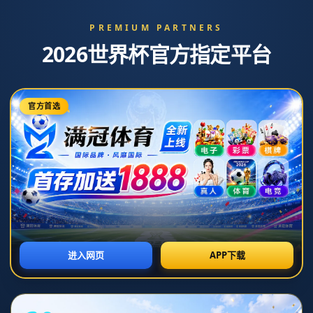
足球运动专业被30所院校新增!是新增的24个专业
中最多的.
**前言**
随着社会对体育产业的需求日益增强，加之体育健康观念的普及，越来越多
的高校开始重视体育教育，尤其是足球这一全球最受欢迎的运动。最近有消
息称，足球运动专业成为新增专业中的热门选择，被**30所院校新增**，
引发了广泛关注。这一变化不仅反映了社会对体育的重视，也为广大学子提
供了更多的机会去追求自己的足球梦想。
**足球运动专业的崛起**
足球运动专业成为**新增的24个专业中最多的**一个，这充分体现了高校
对该领域的重视。以往，足球只能作为体育课的一部分，但随着其背后巨大
的经济潜力和社会影响，越来越多的高校将其升级为一个完整的学科。此举
不仅能为学生提供更为系统和专业的学习机会，还能帮助培养出高水平的足
球人才。