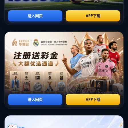
中，能否在第一时间抢占有利位置，往往会影响整个比赛的走势。而在转弯
处的加速与外道超越，则考验选手的平衡与滑行速度。此外，通过细致分析
每位选手的动作视频，可以发现高手之间的微妙差异，这些细节往往是成为
冠军的关键。
**心理准备与调整：** 短道速滑不仅是对体能的考验，也是对心理素质的
重大挑战。B组决赛的选手们在比赛前需要进行心理训练，做好面对突发情
况的准备。例如，在比赛过程中如何应对对手突然的加速或战术变动，如何
处理自身可能出现的心理波动等等。良好的心理素质不仅能帮助选手发挥出
最佳水平，更能在关键时刻稳住阵脚。
**小结：** 通过以上分析我们可以看到，**短道速滑女子1000米决赛B组
**不仅仅是一场速度的较量，更是一场智慧与心理的比拼。这项赛事的每一
秒都充满着精彩与魅力，选手们在冰面上展现的风采不仅是对他们刻苦训练
的回报，也为观众奉献了一场视觉与精神上的双重盛宴。
返回目录
上一篇：意甲第22輪亞特蘭大0-0國際米蘭 漢達諾維奇屢獻神撲力保城門不