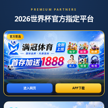
[亚冬会]短道速滑女子1000米决赛B组.
**亚冬会短道速滑女子1000米决赛B组：速度与激情的比拼**
在冰天雪地的亚洲冬季运动会上，短道速滑作为最引人注目的赛事之一，将
速度与技巧完美结合。而**短道速滑女子1000米决赛B组**更是成为了本届
亚冬会的亮点与焦点。为何这些运动员能在滑冰场上展现如此惊人的速度？
她们背后又有怎样的拼搏故事呢？这就是今天我们要探讨的主题。
**定义与规则：** 短道速滑是一项以速度为核心的冰上运动，选手们必须
在400米的椭圆形冰上跑道中完成多圈滑行。而女子1000米决赛则意味着选
手需要在不长的时间内完成多达2.5圈的竞赛。在B组决赛中，虽然并非争夺
金牌的最终之战，但选手们的表现同样重要，它不仅决定了赛季排名，还有
助于积累国际赛场的经验。
**战术与技巧：** 在**短道速滑女子1000米决赛B组**中，选手们通常会
在比赛开始时力求快速抢占内道，这是短道速滑中一项极具策略性的战术。
内道的优势在于距离更短，但同时也要求选手有更好的控冰能力和判断能