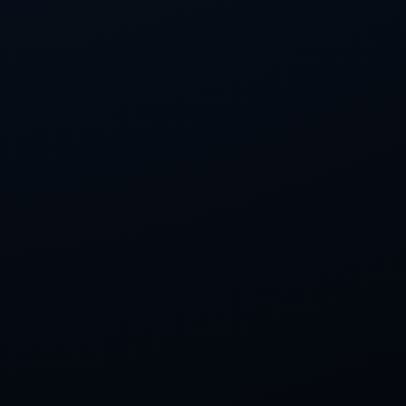
*资源
但这一