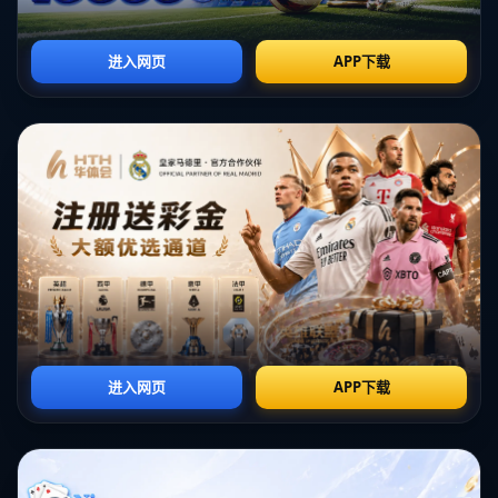
比赛中，球队展现出的韧劲和勇气，令人叹为观止。**未来的欧冠正赛中，
尤文图斯无疑将是一个不容忽视的对手**。
返回目录
上一篇：東北大區 關鍵轉折 第三比賽日形勢逐漸明朗.
下一篇： 【足球】周六006英超联赛推荐：埃弗顿VS曼彻斯特联.