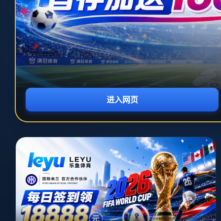
隨著近期多線作戰的壓力增大，皇家馬德里終於傳來了令人振
森西奧（Marco Asensio）也接近完全康復**。