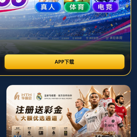
奮的消息：**阿紮爾（Eden Hazard）狀態回升，即將隨時出戰
對於熱衷於進攻型足球的皇馬而言，這無疑是一次重大利好，尤其在賽季來到