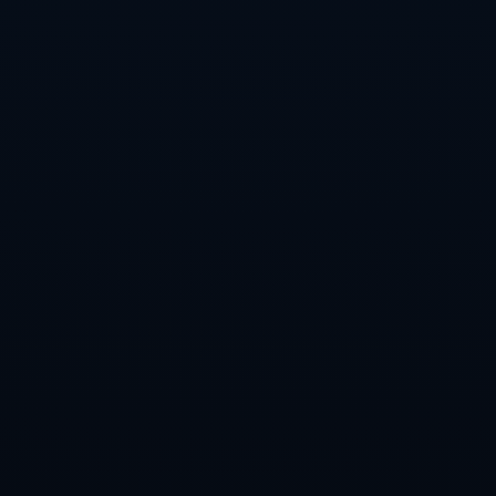
因此全面恢復的攻擊群會讓皇馬在西甲、國王杯乃至歐冠等多線作
賽中，阿森西奧的一記快速反擊取得進球，這充分展現了他在關鍵時刻