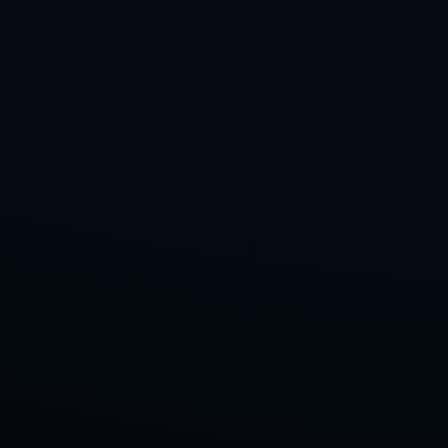
性能力。
### **展望未來：競爭對手壓力倍增**
隨著阿紮爾和阿森西奧的逐漸回歸，皇家馬德里即將迎來
力巨大的消息。尤其當賽季已進行至關鍵階段，每一場比
**阿紮爾的靈性跑位搭配阿森西奧的遠射威脅，有望讓
待，兩位核心的回歸或許會帶來另一波皇馬的新巔峰。
返回目
上一篇：38歲瑪塔半決賽停賽，仍可參加金牌或銅牌決賽.
下一篇： 越位爭議再起 巴西球迷認為奧運會偏袒美國.
Copyright 2024
betway必威下载官网 APP-必威官网
All R
联系电话：021-6659730 E-mail：admin@page-betwayspo