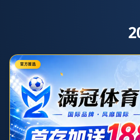
全网
整
电脑端+手机端+
首页
公司简介
产品中心
皇馬迎利好 阿紮爾
**皇馬迎利好：阿紮爾隨時出戰，阿森西奧接近傷愈，進