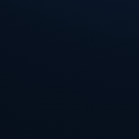
對於皇家馬德里來說，一旦阿紮爾和阿森西奧都能夠回歸
長在禁區內捕捉機會，而阿紮爾則能通過他犀利的傳球與
會成為對手防線上的夢魘。