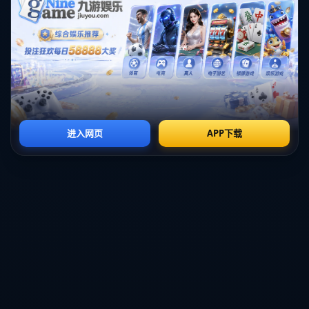
果。从身体、心理到团队合作，他的每一步都透露出一个职业球员的自我修
养和对于竞技体育的热爱。这不仅让他个人受益匪浅，也为球队带来了巨大
的价值。在这样的多重因素联合影响下，德保羅无疑会在未来的比赛中继续
发光发热。