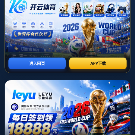
力的关键因素。德保羅提到，他在心理上的成长与平日的放松和自我调节不
无关系。通过冥想和心理辅导，他能够在压力下保持冷静，从而在比赛中做
出更为理智的决策。实例分析显示，许多顶级球员，如梅西和C罗，也都非
常重视心理训练，他们会通过积极的心理暗示和日常放松来调整心态。
**团队的支持与信任：** 德保羅所在的团队为他提供了强大的后盾，无论
是在训练资源还是心理健康方面，他们都给予了充分的支持。这种无条件的
信任为他提供了一个稳定的发挥平台，让他能够全身心地投入到比赛中，为
球队贡献更多。团队关系的和谐与否不仅仅靠球员个人的努力，还需要整个
俱乐部上下的运筹帷幄。*具体到德保羅而言，他的成功正是集体合作的结
果。*