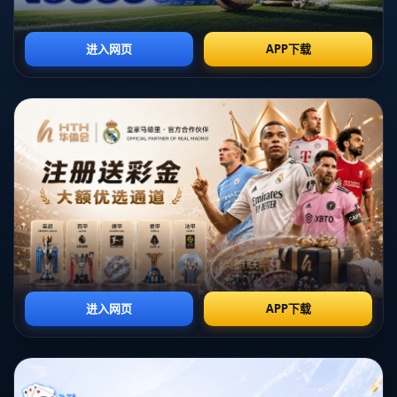
**为球队贡献的信念：** 德保羅始终保持着一个坚定的信念——为球队贡
献全部。这种信念不仅是他个人成功的驱动力，也是他在团队中扮演重要角
色的原因。通过不断地自我激励，德保羅展示出了出色的领导才能。他在地
面传球和组织进攻方面的能力尤为突出，常常成为场上的焦点。*这对于一
名中场球员来说，无疑是巨大的价值所在。他通过微妙的传球和合理的防
守，为球队的整体运作注入了新活力。*
**总结：** 综上所述，德保羅目前的良好状态是多方面因素共同作用的结