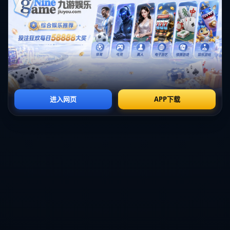
返回目录
上一篇：羅克談加盟巴薩：夢想即將變為現實 將為球隊盡心.
下一篇： 斯诺克大师赛：马克·艾伦 墨菲率先晋级四强.
您的项目需求