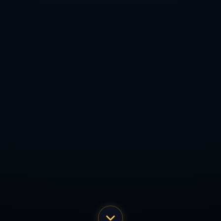
*请认真填写需求信息，我们会在24小时内与您取得联系。
Copyright 2024
betway必威下载官网 APP-必威官网
All Rights by
必威体育
联系电话：021-6659730 E-mail：admin@page-betwaysports.com
公司地址：天津市市辖区东丽区航空新城
网站QQ：650658834