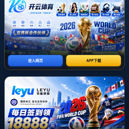
在与印尼顶级选手的较量中，李罗组合展现了非凡的**防守能力**。即便
在对手猛烈进攻时，他们仍然能够保持冷静，通过灵活的步伐和反应迅捷的
防守，逐步扭转局面。尤其是在决胜局中，李怡婧多次精准的**网前截击
**和罗徐敏出色的后场高远球，让观众为之喝彩。
**深厚的训练背景**
两人取得这样成就的背后，是日复一日的**刻苦训练**。李怡婧以技术精
湛闻名，而罗徐敏则因其扎实的体能和顽强的拼搏精神受到教练的赏识。两
人之所以搭档，也是因为教练看中了他们各具特色的风格以及出色的个人表
现。事实上，这并不是他们第一次携手参赛，但却是第一次在国际赛事上取
得如此佳绩。
**战术上的精妙配合**
李怡婧与罗徐敏的成功另一个重要因素，在于其在比赛中的**战术配合