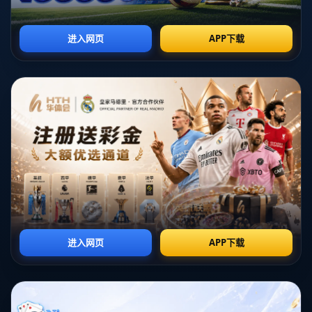
球队的文化不仅体现在比赛方式上，还渗透在每一个塞尔塔人的日常生活
中。维戈市区的街头巷尾，俱乐部的标志随处可见，成为当地文化的一部
分。每逢比赛日，球迷们总是在巴莱伊多斯球场齐声高唱，为球队加油助
威。这样的狂热氛围，是塞尔塔成为维戈市标志性存在的重要原因。
**球星与成就**
塞尔塔在历史上培养了不少**知名球星**，如巴西后卫马齐尼奥、俄罗斯
前锋卡尔平以及丹麦门将彼得·施梅切尔的接班人乔克·温托。近年来，西班