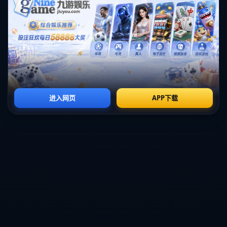
返回目录
上一篇：2022-2023賽季歐會杯小組積分榜.
下一篇： 官網戰力排行榜更新 雷霆躍升至第一 騎士和綠軍位列第23 火箭上