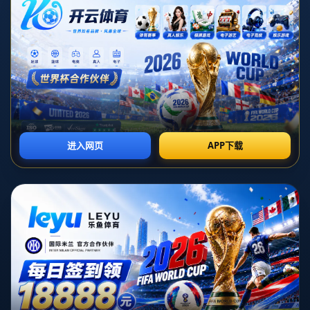
**王珊珊：头球王者**
比赛中，除了王霜的精彩表现，王珊珊的头球破门同样令人印象深刻。在一
次角球进攻中，王珊珊敏锐地抓住机会，以一记**势大力沉的头球**攻破
对手大门，为中国队扩大比分优势。此役，她的高空作战能力和位置感受到
了极大考验，也由此展现了她在禁区内的威胁性和精准度。
**团队合作：胜利的基石**
对于这场胜利，除了球员们的个人表现，不可忽视的是全队的**无间合作
**。从后防线的稳固，到中场的娴熟调度，再到前锋线的灵动跑位，每一环
节都充满了张力与执行力。全队彼此之间默契无间，使得整体打法流畅而具