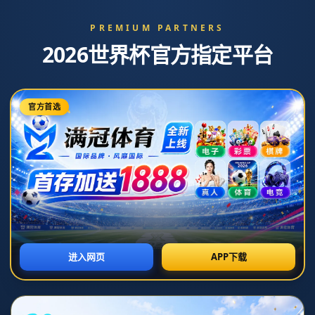
狄龍：惠特摩爾與泰特為我們逆轉之戰帶來了希
望 我為他們始終保持準備感到欣慰.
**前言：逆转希望的曙光**
体育的世界总是充满激情和意外，而一场精彩的逆转比赛就如同夜空中最亮
的星。一些出色的运动员总能在关键时刻站出来，为团队带来胜利的希望。
狄龙这样评价他的队友惠特摩尔与泰特：“他们为我们逆转之战带来了希
望，我为他们始终保持准备感到欣慰。”那么，是什么让这两位球员成为逆
转比赛的关键呢？
**狄龙的信任与团队精神**
在任何一支成功的团队中，信任与合作都是不可或缺的要素。狄龙作为球队
的领袖，他的评价不仅是对惠特摩尔和泰特能力的肯定，更是对团队协作精
神的高度赞扬。在比赛中，很多情况下需要球员在**压力下**做出快速决
策，这不仅考验个人的技术，还需要对队友的绝对信任。