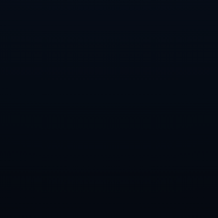
上一篇：申花成功签约亚洲宝藏级中场，曾获MVP.
下一篇： 新华社消息丨第九届亚冬会各项筹备工作进入冲刺阶段.
您的项目需求
*请认真填写需求信息，我们会在24小时内与您取得联系。