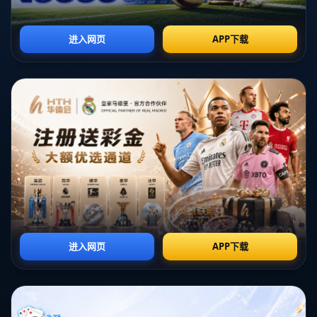
**保持准备的重要性**
狄龙提到他为惠特摩尔和泰特“始终保持准备”而感到欣慰，这是指他们的**
专业态度**和不断磨练的结果。懂得在比赛之外进行充分准备的球员，往往
能在关键时刻挺身而出，这是职业精神的体现，也是他们能够为球队带来希
望的根本原因。
**案例分析：一个默契的团队如何影响比赛结果**
从另一个角度来看，类似情况在其他比赛中也屡见不鲜。例如，足球界的经
典对决中，我们经常可以看到，通过默契的配合和精准的实施策略，底本处
于下风的球队能够绝地反击，最终取得胜利。这种默契正是力求保持准备和