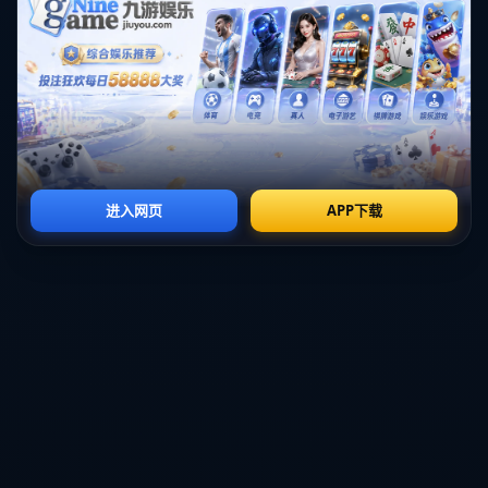
的领军人物。其个人品牌覆盖了从体育到时尚的广泛领域，这也使得他在决
定自己的职业道路时拥有极大的话语权。面对巴黎拒发忠诚奖金和投诉的双
重施压，姆巴佩依然保持沉默。他的团队透露，姆巴佩始终希望以职业球员
的身份来处理问题，而非卷入无止境的商业纠纷。
但值得注意的是，姆巴佩对续约的态度却颇为耐人寻味。今年夏季，他多次
公开否认会在2024年后继续留队，却突然选择不与皇马签约，这种策略性
的“拖延”被解读为将巴黎圣日耳曼置于经济下风。从合同谈判的专业角度来
看，这种操作无疑是姆巴佩团队为了自身利益的“精致对弈”。
### **结语：一场利益与感情的复杂角力**
*总结来看，巴黎圣日耳曼拒发5500万欧元忠诚奖金的行为，不仅是一次经
济权力的彰显，更是一次俱乐部寻求对超巨控制权的尝试。在这一场球员与
俱乐部间的较量中，双方都不得不面对利益与感情的抉择。*