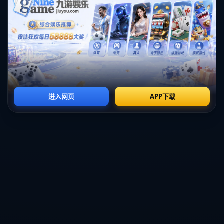
**同時擁有多位國家隊隊長，對於切爾西來說意味著什麼？** 首先，這些
球員不僅僅技術過人，同時具備在高壓情境下指揮與決策的能力。無論是在
歐冠賽場或是英超爭冠期，隊長們能夠迅速調整更衣室氛圍，並協助教練應
對困局。
值得一提的是，這些隊長級別的球員還能夠彼此激發——**領袖之間的鬥志
碰撞讓球隊整體更具競爭力。** 即使在日常訓練中，這些人物的自律與決
心也成為其他隊員的榜樣。
以2008年的歐洲冠軍聯賽決賽為例——儘管切爾西最終在與曼聯的點球大
戰中失利，但七名國家隊隊長在整場比賽中的硬仗表現，無一不證明了他們
作為領袖的價值。無論是特里的后防大將之風，還是蘭帕德在中場的穿針引
線，都讓球迷們記憶猶新。
## **切爾西如何借助領袖文化創造成功征程**
切爾西能在21世紀的足球版圖上占據穩定地位，與其長期重視引入“領袖型
球員”的轉會方針密切相關。這種文化基因讓俱樂部多次在挑戰重重的賽季
中脫穎而出，甚至如2021年的歐冠奪冠，仍能看到這種精神的延續。
**結尾點綴：國家隊隊長雖然在俱樂部有時未必能直接佩戴隊長袖標，但他
們的存在無疑讓整個球隊的高度提升到嶄新層次。** 無論你是否是切爾西
的忠實粉絲，都不得不承認藍軍的這段歷史讓人讚嘆，值得銘記。