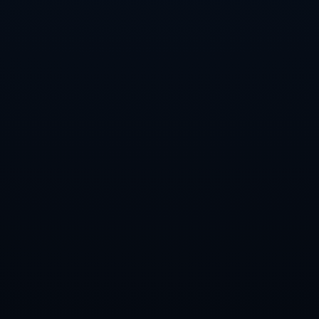
返回目录
上一篇：曼联球迷大V：安东尼再进球又怎样？在曼联发挥差只能怪自己.
下一篇： 2022年卡塔爾世界杯球隊排名.
您的项目需求