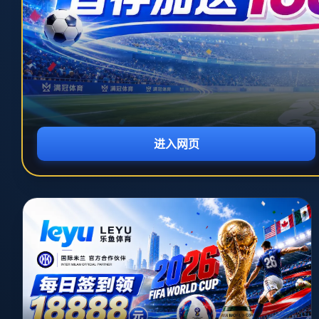
情仇，更是球迷翹首以待的經典盛宴。同時，英足總盃今
佳的觀賽機會。
---
## **焦點對決：阿仙奴 vs 曼聯的恩怨情仇**
在英格蘭足球的歷史上，阿仙奴與曼聯是兩支不可或缺的
與溫格執教下的阿仙奴，到如今由阿特塔和滕哈格分別領
爭。