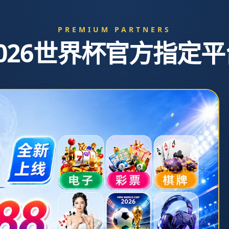
合营销
服务商
微信端=数据同步管理
新闻中心
联系我们
 抽籤結果出爐 阿仙奴主場迎
聯.
，迎來經典對決！**
之一，每一年都能為球迷帶來無數驚喜和感動。隨著第三圈抽籤結
在主場迎來老對手_曼聯_的挑戰。這場對決不僅象徵着英超兩大豪門