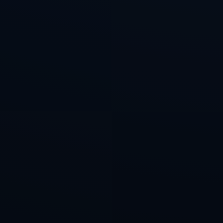
---
## **足總盃的魅力：超越聯賽的舞台**
英足總盃的特殊之處，在於它的賽制和不可預測性。與聯
史長河中的經典。不論豪門還是弱旅，都有平等的機會展
本次對決中，阿仙奴是否能借助主場優勢捍衛尊嚴，還是
近兩年的執教使阿仙奴重返巔峰，年輕的球員如薩卡和馬
哈格善於應對關鍵戰役，拉舒福特與卡斯米路這樣的高水
---
## **直播的價值：為球迷帶來沉浸式體驗**
此次英足總盃第三圈將設立直播，這對喜愛阿仙奴與曼聯
蓋所有地區，但隨着聯賽和賽事的國際化，更多平臺開始