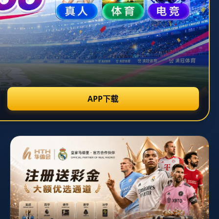
年還宣布第三圈比賽將設立**直播**，這對於全球球迷來說無疑是
豪門球隊，它們之間的對決往往能夠擦出激情的火花。從弗格森時
軍的雙方，這兩支球隊的交手不僅僅是技術層面的較量，更是一場