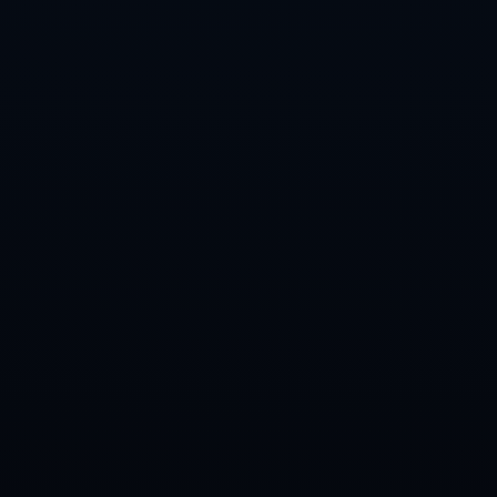
聯之間的比賽觀賽人數常達數百萬，甚至超過一些國家級賽事的收
價值。
圈直播、足總盃對決*
录
在线咨询
ights by
必威体育
rts.com