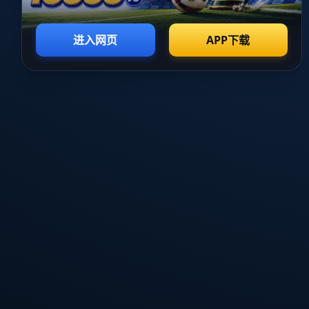
根據以往的數據統計，阿仙奴在主場對陣曼聯的表現相對硬
強大的主場統治力。而在足總盃的歷史上，曼聯曾多次在
盃半決賽，吉格斯的「單騎闖關」至今仍讓兩隊球迷津津