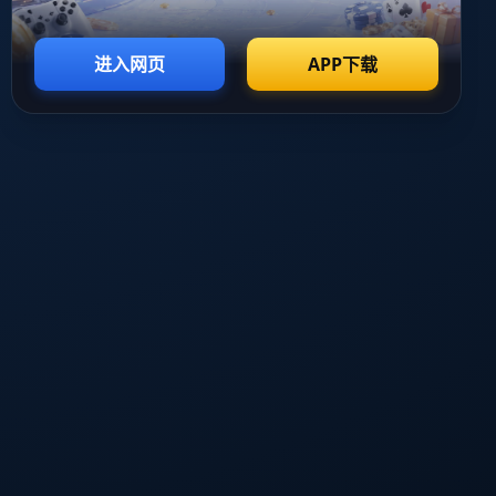
現出了
的足總