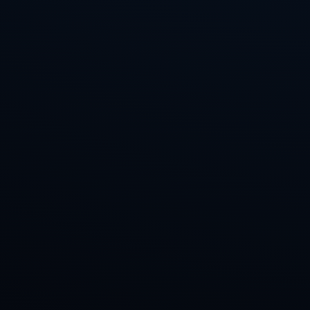
拉圭队的战术布置。然而，乌拉圭通过积极的换人和战术
**如何在关键事件发生后，迅速冷静地调整策略以争取最
### 两队前景
对于天津津门虎来说，本场比赛的平局虽未能如愿全取三
地组织进攻。反观河南嵩山龙门，尽管少打一人，他们依
比赛中每一个瞬间、每一次判罚，都可能成为改变比赛走
和应变能力，以便在复杂多变的赛场上取得更好的成绩。
返回目
上一篇：张德培队斩获2024澳门网球名人赛冠军.
下一篇： 健康能够吃出来 专家们支招年轻人如何远离肥胖.
Copyright 2024
betway必威下载官网 APP-必威官网
All R