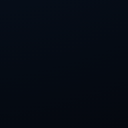
借鉴：
何更高效
心。
抗压能力