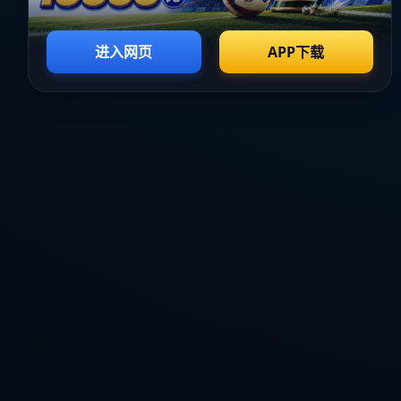
### 战术分析
在这个红牌事件发生后，河南嵩山龙门迅速调整防线，采
模式**，尽可能地缩小对方的进攻空间。
与此同时，天津津门虎并未有效利用人数优势，未能打破
刻保持冷静，并制定合理的进攻策略，将是他们需要反思
### 案例分析
可以参考以往其他比赛中的类似情况。例如，在2014