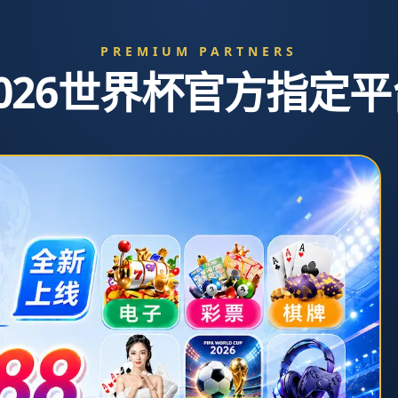
合营销
服务商
微信端=数据同步管理
新闻中心
联系我们
-0河南嵩山龍門 羅歆踩踏巴頓被
罰下.
*河南嵩山龙门**以0-0互交白卷。然而，这场比赛的焦点并不仅仅停
间。本文将深入分析这场比赛的细节，探讨关键事件对比赛的影响，以