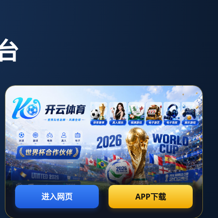
免费咨询热线：
021-6659730
紅牌
您的项目需求
留在比赛
及其对