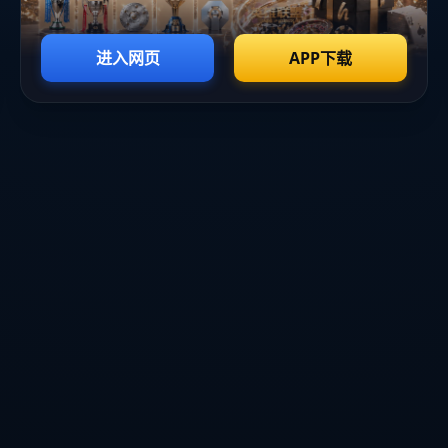
用了更加保守的防守策略。在防守端，他们表现出了一种**“绞杀式
对手的防线，反而因急于进攻而多次失误。**这种情况下，如何在
的重点**。
年世界杯中，乌拉圭球员苏亚雷斯因咬人被罚下，这一关键事件直接影