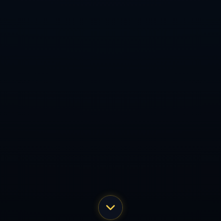
*请认真填写需求信息，我们会在24小时内与您取得联系。
Copyright 2024
betway必威下载官网 APP-必威官网
All Rights by
必威体育
联系电话：021-6659730 E-mail：admin@page-betwaysports.com
公司地址：天津市市辖区东丽区航空新城
网站QQ：650658834