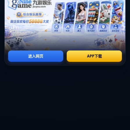
**“生死战”在即，大巴黎的神锋穆阿尼肩负重任，也将成为决定命运的关键
人物**。巴黎圣日耳曼的欧冠之路究竟能否延续？答案即将揭晓。
返回目录
上一篇：【直播吧】中超首轮最佳球员：于金永险胜，得票率仅多基莱斯
1.7%.
下一篇： 张德培队斩获2024澳门网球名人赛冠军.
您的项目需求