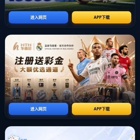
次与巴黎争夺出线资格的球队以防守坚固、反击迅猛而著称。这支“黑马”球
队不仅在小组赛取得过亮眼成绩，队内更有多名个人能力突出的球员，整体
状态正佳。巴黎若想顺利取胜，必须在攻防两端全面发力。
从历史战绩来看，巴黎在关键战中偶有心理波动，这是他们必须克服的问
题。这场比赛，他们需要在做好防守的同时，通过中前场的精准配合打开局
面。*特别是下半场比分焦灼时，穆阿尼等人必须提供强有力的压迫力，争
取尽早打破僵局。*
### 巴黎的未来：摆脱一战定命运的宿命？
欧冠是一场变数众多的赛事，而巴黎如今面对的“生死战”正是球队气质的试
金石。不论最终结果如何，这场比赛对于球队未来的发展都意义深远。穆阿
尼的表现将成为球迷、评论员以及对手研究的焦点，而巴黎能否脱离困局，
也许很大程度上取决于他们如何重新整合团队，并将个人优势发挥到最大
化。