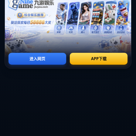
地的餐饮、住宿及其他旅游相关产业都迎来了新的发展机遇。据相关数据显
示，在赛事期间，当地的旅游收入有望实现显著增长。这种正向循环不仅有
助于提升北大湖的国际知名度，也为未来承接更多大型国际赛事奠定了基
础。
综上所述，国际雪联单板滑雪障碍追逐世界杯北大湖站的开赛，是单板滑雪
爱好者和运动员不可错过的精彩时刻。这场比赛不仅展示了滑雪运动的无穷
魅力，更是推动了冬季运动在中国乃至世界范围内的发展。
返回目录
上一篇：2023女足世界杯牙買加簡介.
下一篇： 索爾斯克亞執教曼聯151場未贏得冠軍.
您的项目需求