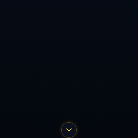
*请认真填写需求信息，我们会在24小时内与您取得联系。
Copyright 2024
betway必威下载官网 APP-必威官网
All Rights by
必威体育
联系电话：021-6659730 E-mail：admin@page-betwaysports.com
公司地址：天津市市辖区东丽区航空新城
网站QQ：650658834