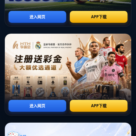
**技术与未来发展**
对于特斯拉而言，解决当前问题关键在于技术的迭代与创新。自动驾驶系统
的**算法优化和稳定性提高**将是其研发部门未来的重点之一。此外，特
斯拉还需加大在用户反馈上的投入，以确保潜在问题能被及时识别和解决。
只有这样，特斯拉才能在激烈的市场竞争中继续保持领先地位。
市场竞争激烈，日产、宝马等诸多厂商已经在电动车市场蓄势待发，纷纷推
出自家的自动驾驶技术抢占市场先机。特斯拉要维持其市场份额，技术优势
不可或缺。
在这一背景下，特斯拉召回事件不仅是对其技术及安全性的考验，也是对其
品牌形象和消费者满意度的一次冲击与反思。然而，只要能妥善处理这些挑
战，特斯拉在未来的道路上仍将具有丰厚的潜力和积极的发展前景。