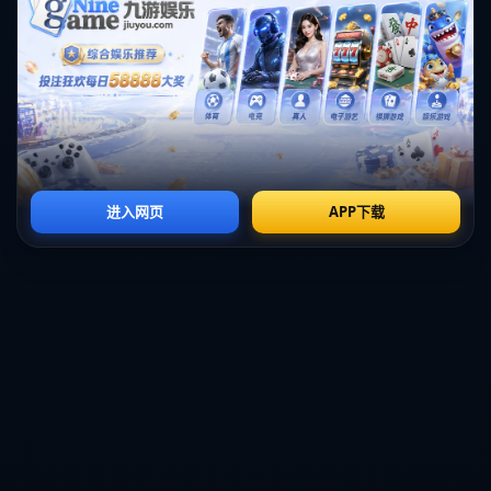
返回目录
上一篇：巴萨女足后卫声明：我没摸对方私处，摸的是腿这不该被重视.
下一篇： 鵜鶘球星錫安轉投新經紀公司 分手CAA.
您的项目需求