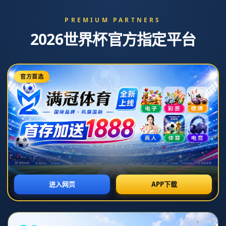
艾克森：仍希望代表國足參加比賽 希望參加亞洲
杯並奪冠.
**艾克森：仍希望代表国足参赛的执着与梦想**
在足球的世界里，坚韧与梦想是每一个球员最纯粹的动力来源。而**艾克森