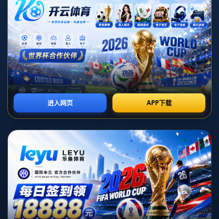
可或缺的贡献。
**无与伦比的球技与影响力**
梅西被誉为足坛“绝代双骄”之一，凭借他出色的控球能力、敏锐的场上视野
以及精湛的射门技巧，他总能在关键时刻挽救球队于水火之中。更重要的
是，梅西在场外也深深影响着每一个热爱足球的人，在他身上，我们看到的
是对足球的热爱与坚持。他的不懈努力对于年轻球员来说是一种激励，成为
一名**德才兼备的球员**，不只是技术层面的佼佼者，更是一位有着巨大
影响力的偶像。
**新诺坎普告别赛的意义**