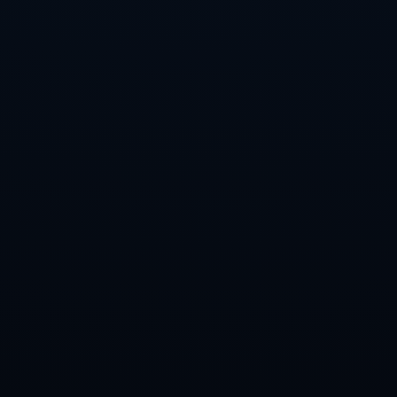
上一篇：艾克森：仍希望代表國足參加比賽 希望參加亞洲杯並奪冠.
下一篇： MATCH DAY ｜ 中超第1轮 天津津门虎2：2梅州客家.
您的项目需求
*请认真填写需求信息，我们会在24小时内与您取得联系。