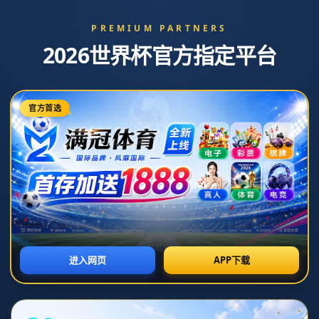
德科：梅西是巴薩歷史上最有價值的巨星！將在
新諾坎普踢告別賽！.
**德科：梅西是巴萨历史上最有价值的巨星！将在新诺坎普踢告别赛！**
在巴萨的漫长历史中，许多伟大的球员曾书写过辉煌的篇章。然而，在这些
传奇人物中，**莱昂内尔·梅西**无疑是最璀璨的一颗明星。作为一位伴随
巴萨走过多个辉煌岁月的图腾，梅西已经不仅仅是一名足球运动员，他是巴
萨一种精神和辉煌的象征。德科评价梅西是巴萨历史上最有价值的巨星，这
一观点无疑在球迷与足球界引发了广泛讨论。那么，梅西究竟为何能得到如
此高的赞誉？
**梅西的巴萨辉煌岁月**
梅西从小就在巴萨青训营“拉玛西亚”成长，在无数场比赛中，他用脚下的每
一次触球、每一个进球，为巴萨赢得无数荣誉。从2004年首次亮相巴萨一
线队到2021年离开，他为巴萨出场超过750次，攻入672球，并助攻268次。
这些数据本身就是传奇。**在过去的17年里，梅西与巴萨一起赢得了无数
冠军**，包括10个西甲冠军、4个欧冠冠军，这些荣耀背后无疑都有梅西不