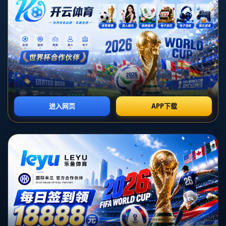
次證明了他們在競爭激烈的歐洲賽事中的不凡實力。**面對傷兵滿營的困
境，熱刺主教練普斯迪高古用堅持不懈的戰鬥精神，引領球隊走出了低谷
**。本場勝利不僅讓熱刺隊在積分榜上劍指前八，更彰顯了他們欲在歐洲賽
場上嶄露頭角的決心。
**信念和策略：普斯迪高古的成功之道**
普斯迪高古自上任以來，一直以坚定的戰術策略和對球隊的堅守信念著稱。
在本賽季中，熱刺隊數次面對核心球員受傷的挑戰，不少人曾擔心球隊的表
現會因此受到影響。然而，普斯迪高古卻用他**靈活多變**的戰術布置及
**深厚的球員調度能力**，帶領球隊走出了難關。
擁有法國國腳雨果·洛里斯的守門線依舊穩如泰山，後防線加入了年輕氣盛
的多赫蒂，這種**新老交替的策略**為球隊增添了更多變化。而在中場，
普斯迪高古選擇以更為年輕、**富有進攻潛力**的組合，這些球員的拼勁
讓熱刺在場上製造出了更多的進攻機會。這是一種不拘泥於傳統，以**攻勢
主導的改革方針**，有效地彌補了球隊潛在的陣容短板。
**比賽中的精彩瞬間與關鍵數據**
在對陣賀芬咸的這場比賽中，熱刺隊的進攻火力全開。他們全場控球率達到
60%以上，明顯佔據主導地位。**前鋒哈里·凱恩**更是猶如猛虎下山，一
次精妙的頭球破門成為整場比賽的**轉折點**。而來自中場的快速推進，
同時也讓對手的防線疲於奔命。這樣的優勢並不是偶然，而是基於普斯迪高