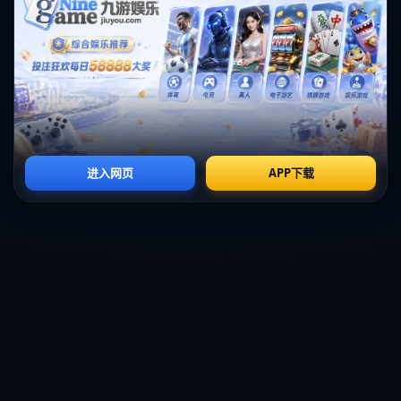
上一篇：歐霸｜熱刺作客挫賀芬咸劍指前八 普斯迪高古堅守信念戰勝傷兵
潮.
下一篇： 加斯佩里尼：不会再与亚特兰大续约 即使希望渺茫也要相信自己.
您的项目需求
*请认真填写需求信息，我们会在24小时内与您取得联系。