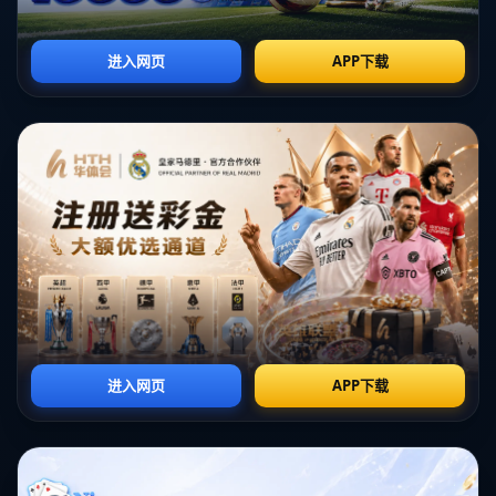
**政策支持与市场导向的双轮驱动**
在政府层面，全球范围内的绿色法规增加了对化石燃料汽车的限制，这也是
醇氢电动汽车迎来新机遇的重要驱动力。地方政府通过补贴政策和税收优惠
来鼓励消费者选择低碳交通工具，同时也对企业的研发和生产提供支持。此
外，市场中*消费者环保意识的提高*也在影响着这一产业的发展方向，使得
车企在政策与市场双轮驱动的背景下走出了一条充满活力的创新之路。
**结语**
虽然距离醇氢电动汽车完全普及还有一段距离，但在政策、市场及技术的共
同推动下，这一领域的前景值得期待。随着越来越多车企的加入，这个新兴
市场注定将呈现出更加多元化的发展格局。
返回目录