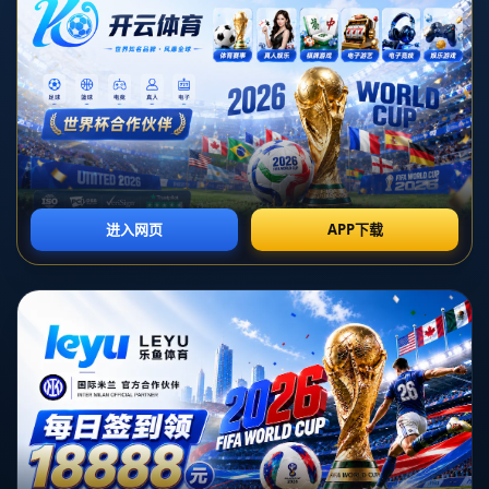
投资。以日产和丰田为例，这两家巨头已经宣布了多个醇氢项目，旨在抢占
市场制高点。然而，并非只有大型车企具有竞争力，小型企业通过灵活的市
场策略和创新的思维也在这一领域快速崛起。
小型车企NEXO就是一个显著的例子。虽然在行业内规模较小，但凭借着敏
捷的研发团队和对绿色交通的深刻理解，NEXO在短时间内开发出了几款具
有竞争力的样车，他们的成功案例为其他新兴企业提供了有力的参考。
**产业链创新：从研发到市场**
为应对日益激烈的市场竞争，车企不仅将注意力放在产品本身，还在整个*
产业链*上进行创新。通过与上游能源供应企业的合作，车企可以确保稳定
的原材料供应，并在价格上获得优势。此外，布局完善的充电和加注网络也
是车企之间战略博弈的重要环节。一些企业通过与政府和其他行业的合作，
迅速铺设了高效的补能网络，使消费者不再为充电或加注问题而烦恼。